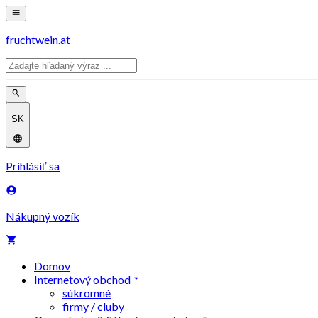
fruchtwein.at
SK
Prihlásiť sa
Nákupný vozík
Domov
Internetový obchod
súkromné
firmy / cluby