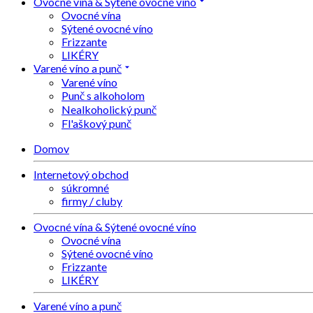
Ovocné vína & Sýtené ovocné víno
Ovocné vína
Sýtené ovocné víno
Frizzante
LIKÉRY
Varené víno a punč
Varené víno
Punč s alkoholom
Nealkoholický punč
Fl'aškový punč
Domov
Internetový obchod
súkromné
firmy / cluby
Ovocné vína & Sýtené ovocné víno
Ovocné vína
Sýtené ovocné víno
Frizzante
LIKÉRY
Varené víno a punč