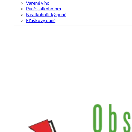
Varené víno
Punč s alkoholom
Nealkoholický punč
Fl'aškový punč