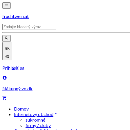
fruchtwein.at
SK
Prihlásiť sa
Nákupný vozík
Domov
Internetový obchod
súkromné
firmy / cluby