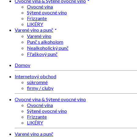
Ovocné vína & Sýtené ovocné víno
Ovocné vína
Sýtené ovocné víno
Frizzante
LIKÉRY
Varené víno a punč
Varené víno
Punč s alkoholom
Nealkoholický punč
Fl'aškový punč
Domov
Internetový obchod
súkromné
firmy / cluby
Ovocné vína & Sýtené ovocné víno
Ovocné vína
Sýtené ovocné víno
Frizzante
LIKÉRY
Varené víno a punč