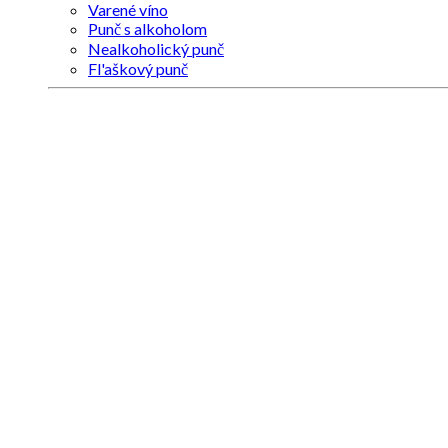
Varené víno
Punč s alkoholom
Nealkoholický punč
Fl'aškový punč