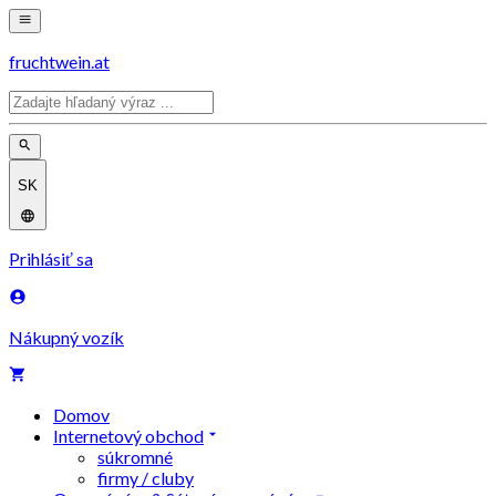
fruchtwein.at
SK
Prihlásiť sa
Nákupný vozík
Domov
Internetový obchod
súkromné
firmy / cluby