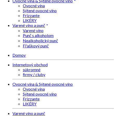
Ovocné vína & Sýtené ovocné víno
Ovocné vína
Sýtené ovocné víno
Frizzante
LIKÉRY
Varené víno a punč
Varené víno
Punč s alkoholom
Nealkoholický punč
Fl'aškový punč
Domov
Internetový obchod
súkromné
firmy / cluby
Ovocné vína & Sýtené ovocné víno
Ovocné vína
Sýtené ovocné víno
Frizzante
LIKÉRY
Varené víno a punč