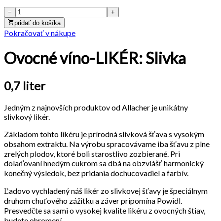
−
+
pridať do košíka
Pokračovať v nákupe
Ovocné víno-LIKÉR: Slivka
0,7 liter
Jedným z najnovších produktov od Allacher je unikátny
slivkový likér.
Základom tohto likéru je prírodná slivková šťava s vysokým
obsahom extraktu. Na výrobu spracovávame iba šťavu z plne
zrelých plodov, ktoré boli starostlivo zozbierané. Pri
dolaďovaní hnedým cukrom sa dbá na obzvlášť harmonický
konečný výsledok, bez pridania dochucovadiel a farbív.
Ľadovo vychladený náš likér zo slivkovej šťavy je špeciálnym
druhom chuťového zážitku a záver pripomína Powidl.
Presvedčte sa sami o vysokej kvalite likéru z ovocných štiav,
budete ohromení.