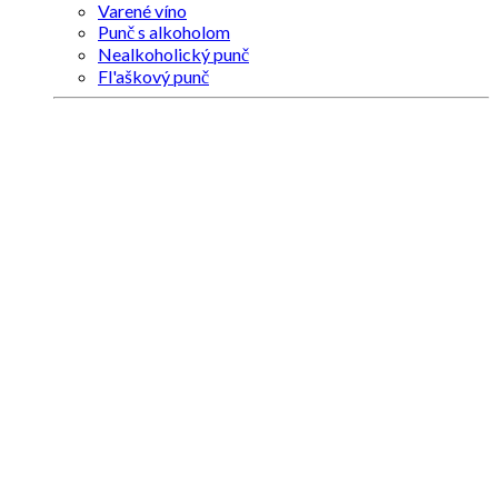
Varené víno
Punč s alkoholom
Nealkoholický punč
Fl'aškový punč