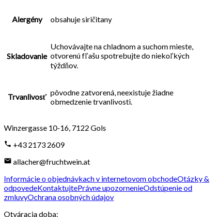
Alergény
obsahuje siričitany
Uchovávajte na chladnom a suchom mieste,
otvorenú fľašu spotrebujte do niekoľkých
Skladovanie
týždňov.
pôvodne zatvorená, neexistuje žiadne
Trvanlivosť
obmedzenie trvanlivosti.
Winzergasse 10-16
,
7122
Gols
+43 2173 2609
allacher@fruchtwein.at
Informácie o objednávkach v internetovom obchode
Otázky &
odpovede
Kontaktujte
Právne upozornenie
Odstúpenie od
zmluvy
Ochrana osobných údajov
Otváracia doba
: