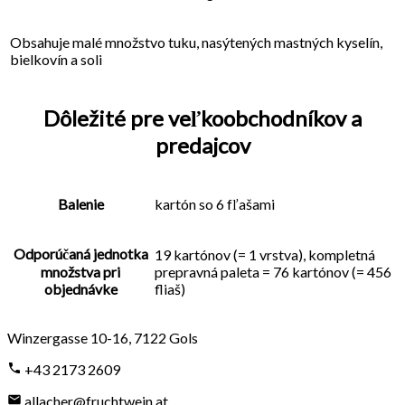
Obsahuje malé množstvo tuku, nasýtených mastných kyselín,
bielkovín a soli
Dôležité pre veľkoobchodníkov a
predajcov
Balenie
kartón so 6 fľašami
Odporúčaná jednotka
19 kartónov (= 1 vrstva), kompletná
množstva pri
prepravná paleta = 76 kartónov (= 456
objednávke
fliaš)
Winzergasse 10-16
,
7122
Gols
+43 2173 2609
allacher@fruchtwein.at