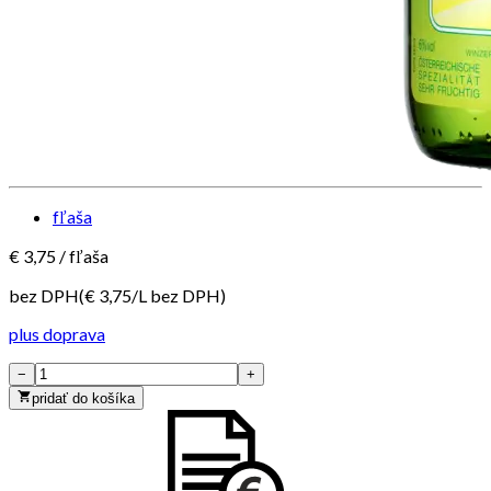
fľaša
€
3,75
/
fľaša
bez DPH
(€
3,75
/
L
bez DPH
)
plus doprava
−
+
pridať do košíka