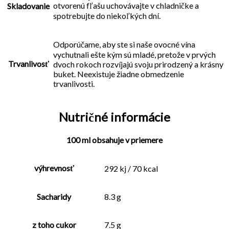
otvorenú fľašu uchovávajte v chladničke a
Skladovanie
spotrebujte do niekoľkých dní.
Odporúčame, aby ste si naše ovocné vína
vychutnali ešte kým sú mladé, pretože v prvých
Trvanlivosť
dvoch rokoch rozvíjajú svoju prirodzený a krásny
buket. Neexistuje žiadne obmedzenie
trvanlivosti.
Nutričné informácie
100 ml obsahuje v priemere
výhrevnosť
292 kj / 70 kcal
Sacharidy
8.3 g
z toho cukor
7.5 g