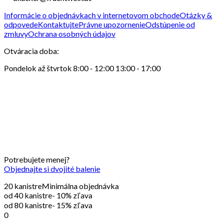
Informácie o objednávkach v internetovom obchode
Otázky &
odpovede
Kontaktujte
Právne upozornenie
Odstúpenie od
zmluvy
Ochrana osobných údajov
Otváracia doba
:
Pondelok až štvrtok 8:00 - 12:00 13:00 - 17:00
Potrebujete menej?
Objednajte si dvojité balenie
20 kanistre
Minimálna objednávka
od 40 kanistre
- 10% zľava
od 80 kanistre
- 15% zľava
0