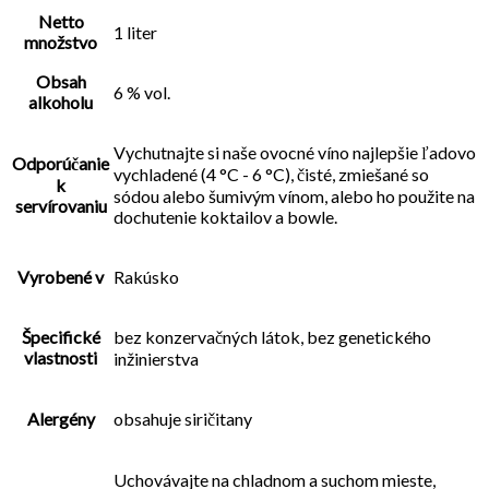
Netto
1 liter
množstvo
Obsah
6 % vol.
alkoholu
Vychutnajte si naše ovocné víno najlepšie ľadovo
Odporúčanie
vychladené (4 °C - 6 °C), čisté, zmiešané so
k
sódou alebo šumivým vínom, alebo ho použite na
servírovaniu
dochutenie koktailov a bowle.
Vyrobené v
Rakúsko
Špecifické
bez konzervačných látok, bez genetického
vlastnosti
inžinierstva
Alergény
obsahuje siričitany
Uchovávajte na chladnom a suchom mieste,