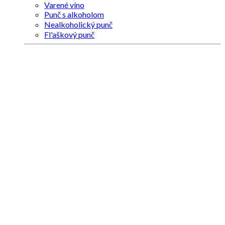
Varené víno
Punč s alkoholom
Nealkoholický punč
Fl'aškový punč