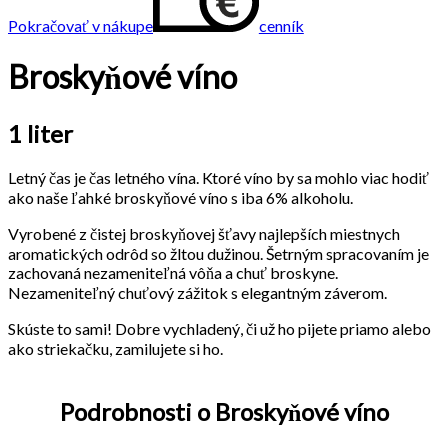
Pokračovať v nákupe
cenník
Broskyňové víno
1 liter
Letný čas je čas letného vína. Ktoré víno by sa mohlo viac hodiť
ako naše ľahké broskyňové víno s iba 6% alkoholu.
Vyrobené z čistej broskyňovej šťavy najlepších miestnych
aromatických odrôd so žltou dužinou. Šetrným spracovaním je
zachovaná nezameniteľná vôňa a chuť broskyne.
Nezameniteľný chuťový zážitok s elegantným záverom.
Skúste to sami! Dobre vychladený, či už ho pijete priamo alebo
ako striekačku, zamilujete si ho.
Podrobnosti o Broskyňové víno