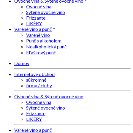
Ovocné vína & Sýtené ovocné víno
Ovocné vína
Sýtené ovocné víno
Frizzante
LIKÉRY
Varené víno a punč
Varené víno
Punč s alkoholom
Nealkoholický punč
Fl'aškový punč
Domov
Internetový obchod
súkromné
firmy / cluby
Ovocné vína & Sýtené ovocné víno
Ovocné vína
Sýtené ovocné víno
Frizzante
LIKÉRY
Varené víno a punč