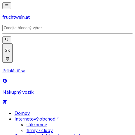
fruchtwein.at
SK
Prihlásiť sa
Nákupný vozík
Domov
Internetový obchod
súkromné
firmy / cluby