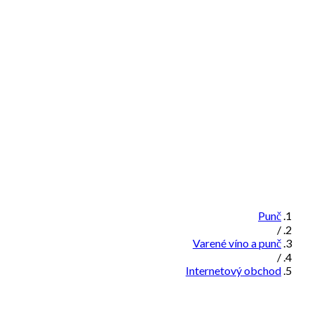
Punč
/
Varené víno a punč
/
Internetový obchod