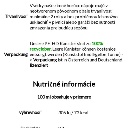
Všetky naše zimné horúce nápoje majú v
neotvorenom pôvodnom obale trvanlivosť
Trvanlivosť
minimálne 2 roky a bez problémov ich možno
uskladniť v pivnici alebo garáži bez nutnosti
zmrazenia pre budúcu sezónu.
Unsere PE-HD Kanister sind zu
100%
recyclebar
.
Leere Kanister können kostenlos
Verpackung
entsorgt werden (Kunststoffmüll/gelbe Tonne) -
>
Verpackung
ist in Österreich und Deutschland
lizenziert
Nutričné informácie
100 ml obsahuje v priemere
výhrevnosť
306 kj / 73 kcal