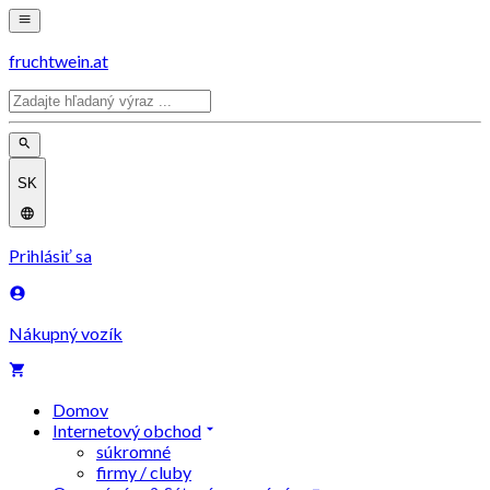
fruchtwein.at
SK
Prihlásiť sa
Nákupný vozík
Domov
Internetový obchod
súkromné
firmy / cluby