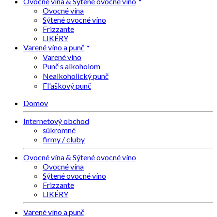
Ovocné vína & Sýtené ovocné víno
Ovocné vína
Sýtené ovocné víno
Frizzante
LIKÉRY
Varené víno a punč
Varené víno
Punč s alkoholom
Nealkoholický punč
Fl'aškový punč
Domov
Internetový obchod
súkromné
firmy / cluby
Ovocné vína & Sýtené ovocné víno
Ovocné vína
Sýtené ovocné víno
Frizzante
LIKÉRY
Varené víno a punč