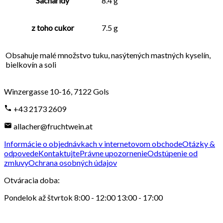
Sacharidy
8.4 g
z toho cukor
7.5 g
Obsahuje malé množstvo tuku, nasýtených mastných kyselín,
bielkovín a soli
Winzergasse 10-16
,
7122
Gols
+43 2173 2609
allacher@fruchtwein.at
Informácie o objednávkach v internetovom obchode
Otázky &
odpovede
Kontaktujte
Právne upozornenie
Odstúpenie od
zmluvy
Ochrana osobných údajov
Otváracia doba
:
Pondelok až štvrtok 8:00 - 12:00 13:00 - 17:00