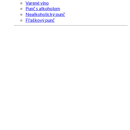
Varené víno
Punč s alkoholom
Nealkoholický punč
Fl'aškový punč