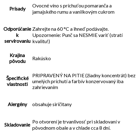
Ovocné víno s príchuťou pomaranča a
Prísady
jamajského rumu a vanilkovým cukrom
Odporúčanie
Zahrejte na 60 °C a ihneď podávajte.
k
Upozornenie: Punč sa NESMIE variť (stratí
servírovaniu
kvalitu!)
Krajina
Rakúsko
pôvodu
PRIPRAVENÝ NA PITIE (žiadny koncentrát) bez
Špecifické
umelých príchutí a farbív konzervovaný iba
vlastnosti
zahrievaním
Alergény
obsahuje siričitany
Po otvorení je trvanlivosť pri skladovaní v
Skladovanie
pôvodnom obale a v chlade cca 8 dní.