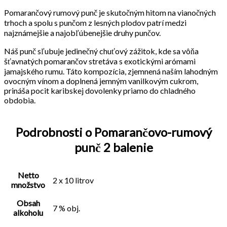
Pomarančový rumový punč je skutočným hitom na vianočných
trhoch a spolu s punčom z lesných plodov patrí medzi
najznámejšie a najobľúbenejšie druhy punčov.
Náš punč sľubuje jedinečný chuťový zážitok, kde sa vôňa
šťavnatých pomarančov stretáva s exotickými arómami
jamajského rumu. Táto kompozícia, zjemnená naším lahodným
ovocným vínom a doplnená jemným vanilkovým cukrom,
prináša pocit karibskej dovolenky priamo do chladného
obdobia.
Podrobnosti o Pomarančovo-rumový
punč 2 balenie
Netto
2 x 10 litrov
množstvo
Obsah
7 % obj.
alkoholu