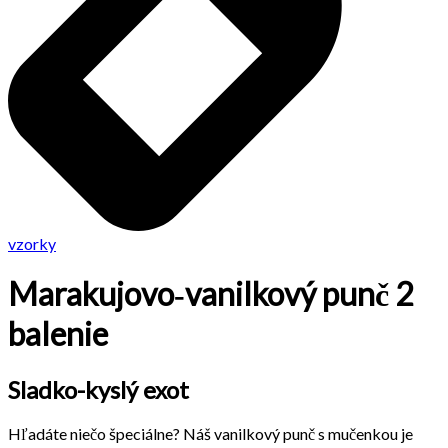
vzorky
Marakujovo‐vanilkový punč 2
balenie
Sladko-kyslý exot
Hľadáte niečo špeciálne? Náš vanilkový punč s mučenkou je