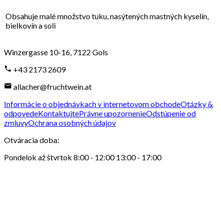
Obsahuje malé množstvo tuku, nasýtených mastných kyselín,
bielkovín a soli
Winzergasse 10-16
,
7122
Gols
+43 2173 2609
allacher@fruchtwein.at
Informácie o objednávkach v internetovom obchode
Otázky &
odpovede
Kontaktujte
Právne upozornenie
Odstúpenie od
zmluvy
Ochrana osobných údajov
Otváracia doba
:
Pondelok až štvrtok 8:00 - 12:00 13:00 - 17:00