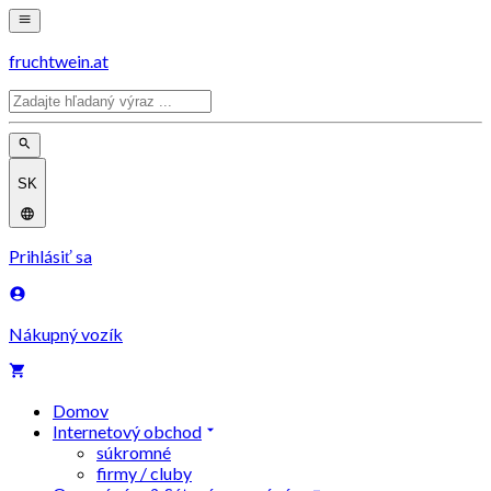
fruchtwein.at
SK
Prihlásiť sa
Nákupný vozík
Domov
Internetový obchod
súkromné
firmy / cluby