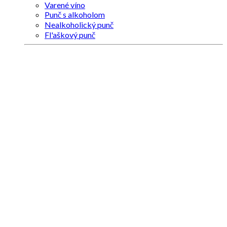
Varené víno
Punč s alkoholom
Nealkoholický punč
Fl'aškový punč