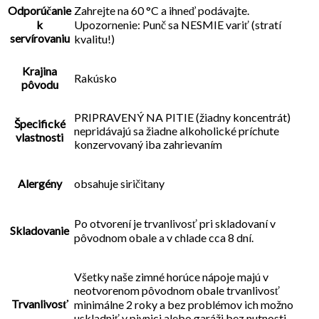
Odporúčanie
Zahrejte na 60 °C a ihneď podávajte.
k
Upozornenie: Punč sa NESMIE variť (stratí
servírovaniu
kvalitu!)
Krajina
Rakúsko
pôvodu
PRIPRAVENÝ NA PITIE (žiadny koncentrát)
Špecifické
nepridávajú sa žiadne alkoholické príchute
vlastnosti
konzervovaný iba zahrievaním
Alergény
obsahuje siričitany
Po otvorení je trvanlivosť pri skladovaní v
Skladovanie
pôvodnom obale a v chlade cca 8 dní.
Všetky naše zimné horúce nápoje majú v
neotvorenom pôvodnom obale trvanlivosť
Trvanlivosť
minimálne 2 roky a bez problémov ich možno
uskladniť v pivnici alebo garáži bez nutnosti