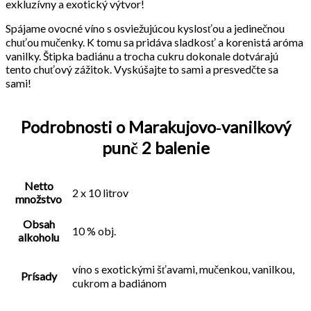
exkluzívny a exotický výtvor!
Spájame ovocné víno s osviežujúcou kyslosťou a jedinečnou
chuťou mučenky. K tomu sa pridáva sladkosť a korenistá aróma
vanilky. Štipka badiánu a trocha cukru dokonale dotvárajú
tento chuťový zážitok. Vyskúšajte to sami a presvedčte sa
sami!
Podrobnosti o Marakujovo‐vanilkový
punč 2 balenie
Netto
2 x 10 litrov
množstvo
Obsah
10 % obj.
alkoholu
víno s exotickými šťavami, mučenkou, vanilkou,
Prísady
cukrom a badiánom