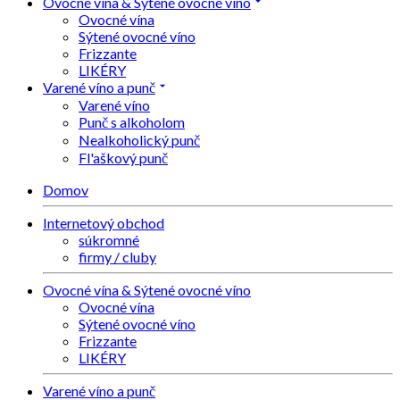
Ovocné vína & Sýtené ovocné víno
Ovocné vína
Sýtené ovocné víno
Frizzante
LIKÉRY
Varené víno a punč
Varené víno
Punč s alkoholom
Nealkoholický punč
Fl'aškový punč
Domov
Internetový obchod
súkromné
firmy / cluby
Ovocné vína & Sýtené ovocné víno
Ovocné vína
Sýtené ovocné víno
Frizzante
LIKÉRY
Varené víno a punč