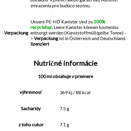
zmrazenia pre budúcu sezónu.
Unsere PE-HD Kanister sind zu
100%
recyclebar
.
Leere Kanister können kostenlos
Verpackung
entsorgt werden (Kunststoffmüll/gelbe Tonne) -
>
Verpackung
ist in Österreich und Deutschland
lizenziert
Nutričné informácie
100 ml obsahuje v priemere
výhrevnosť
369 kj / 88 kcal
Sacharidy
7.5 g
z toho cukor
7.1 g