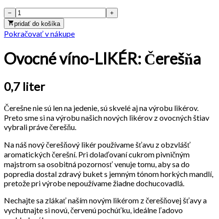
−
+
pridať do košíka
Pokračovať v nákupe
Ovocné víno-LIKÉR: Čerešňa
0,7 liter
Čerešne nie sú len na jedenie, sú skvelé aj na výrobu likérov.
Preto sme si na výrobu našich nových likérov z ovocných štiav
vybrali práve čerešňu.
Na náš nový čerešňový likér používame šťavu z obzvlášť
aromatických čerešní. Pri dolaďovaní cukrom pivničným
majstrom sa osobitná pozornosť venuje tomu, aby sa do
popredia dostal zdravý buket s jemným tónom horkých mandlí,
pretože pri výrobe nepoužívame žiadne dochucovadlá.
Nechajte sa zlákať naším novým likérom z čerešňovej šťavy a
vychutnajte si novú, červenú pochúťku, ideálne ľadovo