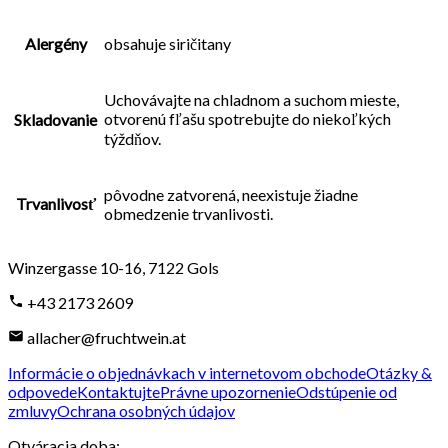
Alergény
obsahuje siričitany
Uchovávajte na chladnom a suchom mieste,
otvorenú fľašu spotrebujte do niekoľkých
Skladovanie
týždňov.
pôvodne zatvorená, neexistuje žiadne
Trvanlivosť
obmedzenie trvanlivosti.
Winzergasse 10-16
,
7122
Gols
+43 2173 2609
allacher@fruchtwein.at
Informácie o objednávkach v internetovom obchode
Otázky &
odpovede
Kontaktujte
Právne upozornenie
Odstúpenie od
zmluvy
Ochrana osobných údajov
Otváracia doba
: