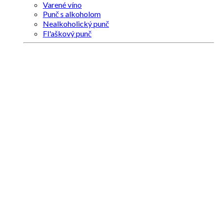
Varené víno
Punč s alkoholom
Nealkoholický punč
Fl'aškový punč