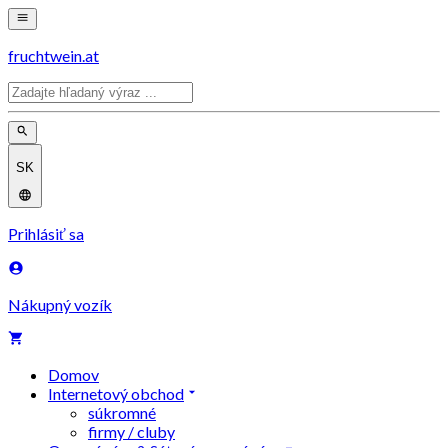
fruchtwein.at
SK
Prihlásiť sa
Nákupný vozík
Domov
Internetový obchod
súkromné
firmy / cluby