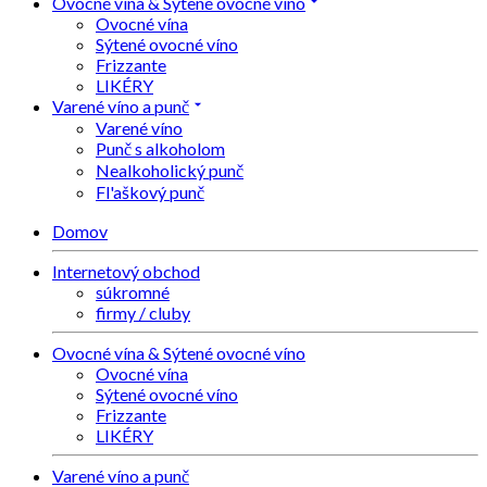
Ovocné vína & Sýtené ovocné víno
Ovocné vína
Sýtené ovocné víno
Frizzante
LIKÉRY
Varené víno a punč
Varené víno
Punč s alkoholom
Nealkoholický punč
Fl'aškový punč
Domov
Internetový obchod
súkromné
firmy / cluby
Ovocné vína & Sýtené ovocné víno
Ovocné vína
Sýtené ovocné víno
Frizzante
LIKÉRY
Varené víno a punč