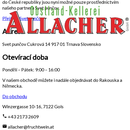
do České republiky jsou nyní možné pouze prostřednictvím
našeho partnera Svet punčov.
Přejít na Svet punčov
Adresa
Svet punčov Cukrová 14 917 01 Trnava Slovensko
Otevírací doba
Pondělí – Pátek: 9:00 – 16:00
V našem obchodě můžete i nadále objednávat do Rakouska a
Německa.
Do obchodu
Winzergasse 10-16
,
7122
Gols
+43 2173 2609
allacher@fruchtwein.at