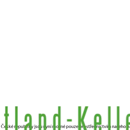
 České republiky jsou nyní možné pouze prostřednictvím našeho p