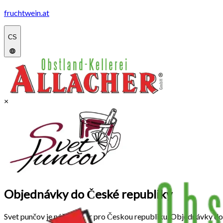
fruchtwein.at
CS
×
Objednávky do České republiky
Svet punčov je náš partner pro Českou republiku. Objednávky do