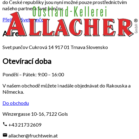
do České republiky jsou nyní možné pouze prostřednictvím
našeho partnera Svet punčov.
Přejít na Svet punčov
Adresa
Svet punčov Cukrová 14 917 01 Trnava Slovensko
Otevírací doba
Pondělí – Pátek: 9:00 – 16:00
V našem obchodě můžete i nadále objednávat do Rakouska a
Německa.
Do obchodu
Winzergasse 10-16
,
7122
Gols
+43 2173 2609
allacher@fruchtwein.at