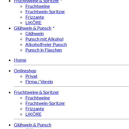
Fruchtweine & Spritzer
Fruchtweine
Fruchtwein-Spritzer
Frizzante
LIKÖRE
Glühwein & Punsch
Glühwein
Punsch mit Alkohol
Alkoholfreier Punsch
Punsch in Flaschen
Home
Onlineshop
Privat
Firma / Verein
Fruchtweine & Spritzer
Fruchtweine
Fruchtwein-Spritzer
Frizzante
LIKÖRE
Glühwein & Punsch