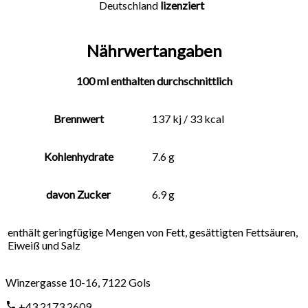
Deutschland
lizenziert
Nährwertangaben
100 ml enthalten durchschnittlich
Brennwert
137 kj / 33 kcal
Kohlenhydrate
7.6 g
davon Zucker
6.9 g
enthält geringfügige Mengen von Fett, gesättigten Fettsäuren,
Eiweiß und Salz
Winzergasse 10-16
,
7122
Gols
+43 2173 2609