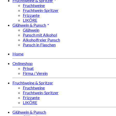
Fruchtweine & Spritzer
Fruchtweine
Fruchtwein-Spritzer
Frizzante
LIKÖRE
Glühwein & Punsch
Glühwein
Punsch mit Alkohol
Alkoholfreier Punsch
Punsch in Flaschen
Home
Onlineshop
Privat
Firma / Verein
Fruchtweine & Spritzer
Fruchtweine
Fruchtwein-Spritzer
Frizzante
LIKÖRE
Glühwein & Punsch